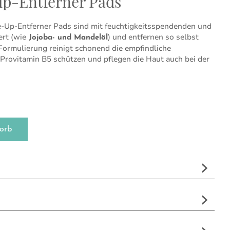
p-Entferner Pads
Up-Entferner Pads sind mit feuchtigkeitsspendenden und
ert (wie
) und entfernen so selbst
Jojoba- und Mandelöl
Formulierung reinigt schonend die empfindliche
Provitamin B5 schützen und pflegen die Haut auch bei der
r Pads Menge
orb