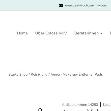
eva-pesl@colose-nkv.com
Home
Über Colosé NKV
Beraterinnen
Start
/
Shop
/
Reinigung
/ Augen-Make-up-Entferner Pads
Artikelnummer:
14280
Kate