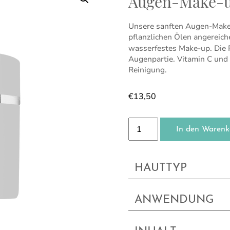
Augen-Make-u
Unsere sanften Augen-Make-
pflanzlichen Ölen angereich
wasserfestes Make-up. Die 
Augenpartie. Vitamin C und 
Reinigung.
€
13,50
Augen-Make-up-Entferne
In den Warenk
HAUTTYP
ANWENDUNG