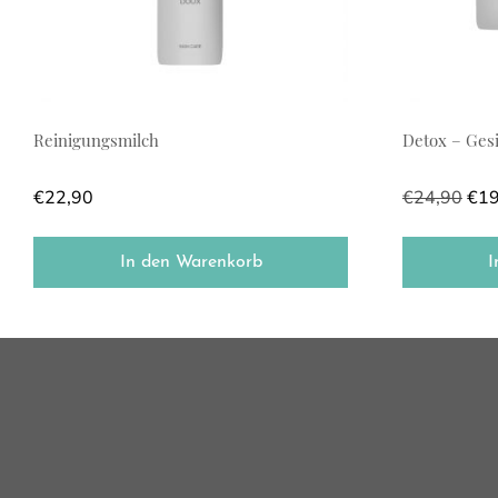
Reinigungsmilch
Detox – Ges
€
22,90
€
24,90
€
19
In den Warenkorb
I