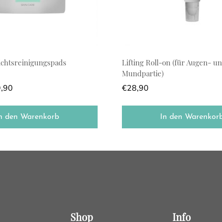
ichtsreinigungspads
Lifting Roll-on (für Augen- u
Mundpartie)
,90
€
28,90
n den Warenkorb
In den Warenkor
Shop
Info