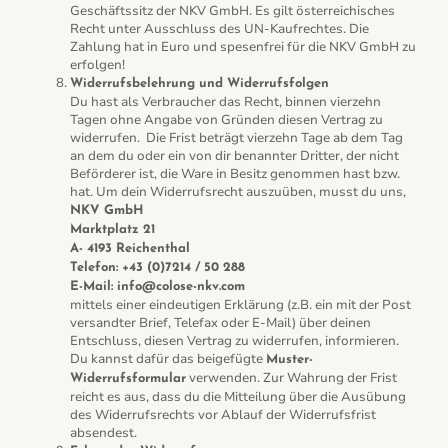
Geschäftssitz der NKV GmbH. Es gilt österreichisches
Recht unter Ausschluss des UN-Kaufrechtes. Die
Zahlung hat in Euro und spesenfrei für die NKV GmbH zu
erfolgen!
Widerrufsbelehrung und Widerrufsfolgen
Du hast als Verbraucher das Recht, binnen vierzehn
Tagen ohne Angabe von Gründen diesen Vertrag zu
widerrufen.
Die Frist beträgt vierzehn Tage ab dem Tag
an dem du oder ein von dir benannter Dritter, der nicht
Beförderer ist, die Ware in Besitz genommen hast bzw.
hat.
Um dein Widerrufsrecht auszuüben, musst du uns,
NKV GmbH
Marktplatz 21
A- 4193 Reichenthal
Telefon: +43 (0)7214 / 50 288
E-Mail: info@colose-nkv.com
mittels einer eindeutigen Erklärung (z.B. ein mit der Post
versandter Brief, Telefax oder E-Mail) über deinen
Entschluss, diesen Vertrag zu widerrufen, informieren.
Du kannst dafür das beigefügte
Muster-
verwenden. Zur Wahrung der Frist
Widerrufsformular
reicht es aus, dass du die Mitteilung über die Ausübung
des Widerrufsrechts vor Ablauf der Widerrufsfrist
absendest.