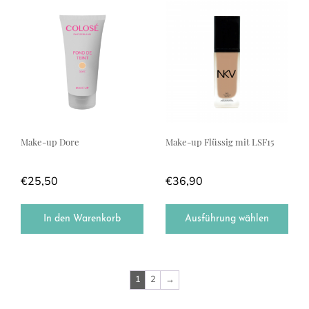
Dieses Produkt weist mehrere Var
Make-up Dore
Make-up Flüssig mit LSF15
€
25,50
€
36,90
In den Warenkorb
Ausführung wählen
1
2
→