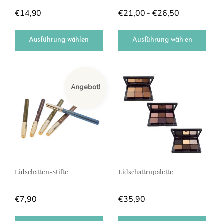
€
14,90
€
21,00
-
€
26,50
Ausführung wählen
Ausführung wählen
Dieses Produkt weist mehrere Varianten auf. Die Optionen können a
Dieses Produkt weist mehrere Var
Angebot!
Lidschatten-Stifte
Lidschattenpalette
€
7,90
€
35,90