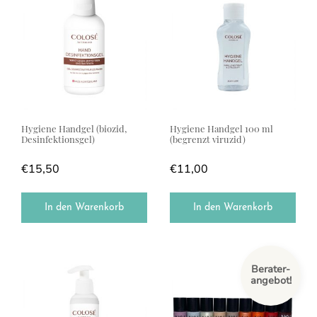
Hygiene Handgel (biozid,
Hygiene Handgel 100 ml
Desinfektionsgel)
(begrenzt viruzid)
€
15,50
€
11,00
In den Warenkorb
In den Warenkorb
Dieses Produkt weist mehrere Var
Berater-
angebot!