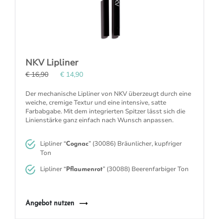
NKV Lipliner
€ 16,90
€ 14,90
Der mechanische Lipliner von NKV überzeugt durch eine
weiche,
cremige
Textur und eine
intensive
, satte
Farbabgabe. Mit dem
integrierten Spitzer
lässt sich die
Linienstärke ganz einfach nach Wunsch anpassen.
Lipliner “
” (30086)
Bräunlicher, kupfriger
Cognac
Ton
Lipliner “
” (30088)
Beerenfarbiger Ton
Pflaumenrot
Angebot nutzen