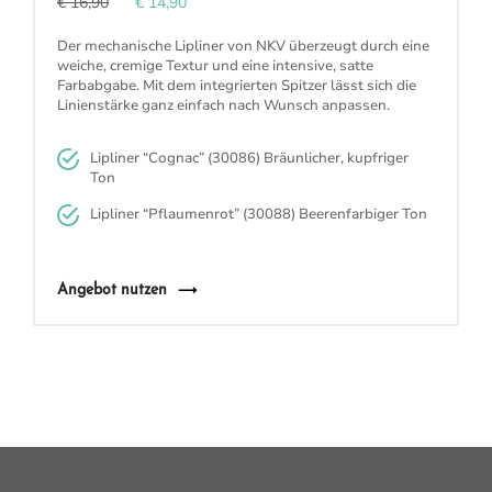
€ 16,90
€ 14,90
Der mechanische Lipliner von NKV überzeugt durch eine
weiche,
cremige
Textur und eine
intensive
, satte
Farbabgabe. Mit dem
integrierten Spitzer
lässt sich die
Linienstärke ganz einfach nach Wunsch anpassen.
Lipliner “
Cognac
” (30086)
Bräunlicher, kupfriger
Ton
Lipliner “
Pflaumenrot
” (30088)
Beerenfarbiger Ton
Angebot nutzen