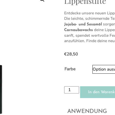
Lippenstifte
Entdecke unsere neuen Lippe
Die leichte, schimmernde Te
sorgen
Jojoba- und Sesamöl
deine Lippen
Carnaubawachs
sanft, spendet wertvolle Feu
anzufühlen. Finde deine neu
€
28,50
Farbe
Lippenstifte Menge
In den Warenk
ANWENDUNG