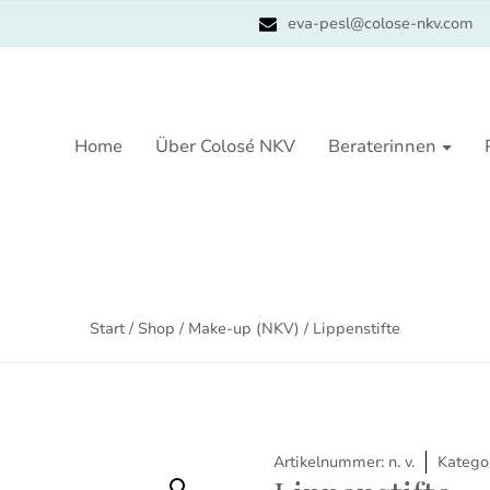
eva-pesl@colose-nkv.com
Home
Über Colosé NKV
Beraterinnen
Start
/
Shop
/
Make-up (NKV)
/ Lippenstifte
Artikelnummer:
n. v.
Katego