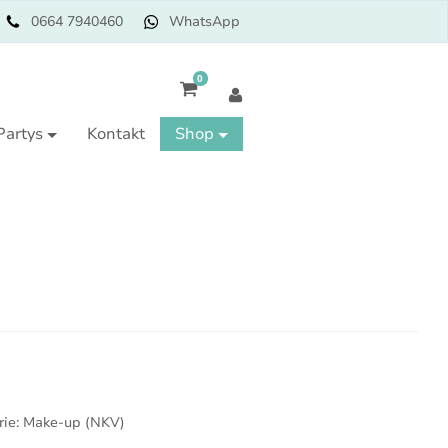
0664 7940460
WhatsApp
0
Partys
Kontakt
Shop
rie:
Make-up (NKV)