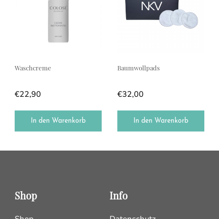
Waschcreme
Baumwollpads
€
22,90
€
32,00
In den Warenkorb
In den Warenkorb
Shop
Info