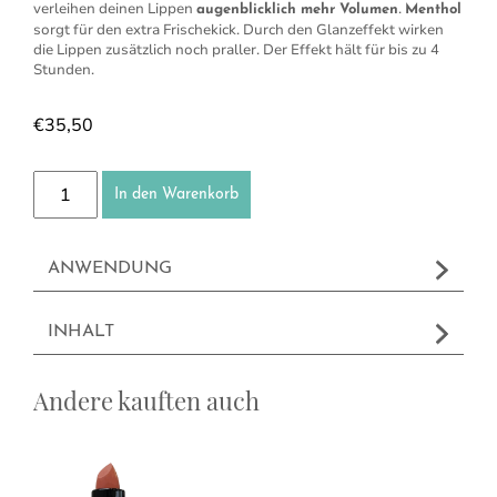
verleihen deinen Lippen
.
augenblicklich mehr Volumen
Menthol
sorgt für den extra Frischekick. Durch den Glanzeffekt wirken
die Lippen zusätzlich noch praller. Der Effekt hält für bis zu 4
Stunden.
€
35,50
Lippen-Booster Menge
In den Warenkorb
ANWENDUNG
INHALT
Andere kauften auch
Dieses Produkt weist mehrere Varianten auf. Die Optionen können a