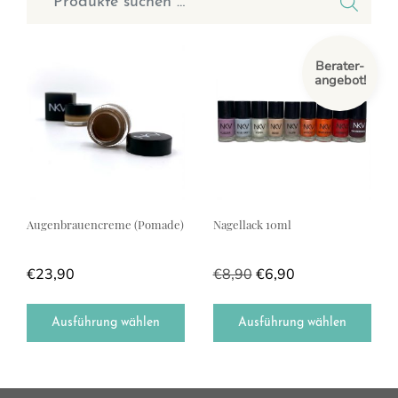
Dieses Produkt weist mehrere Varianten auf. Die Optionen können a
Dieses Produkt weist mehrere Var
Berater-
angebot!
Augenbrauencreme (Pomade)
Nagellack 10ml
€
23,90
€
8,90
€
6,90
Ausführung wählen
Ausführung wählen