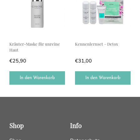
Kräuter-Maske für unreine
Kennenlernset – Detox
Haut
€
25,90
€
31,00
In den Warenkorb
In den Warenkorb
Shop
Info