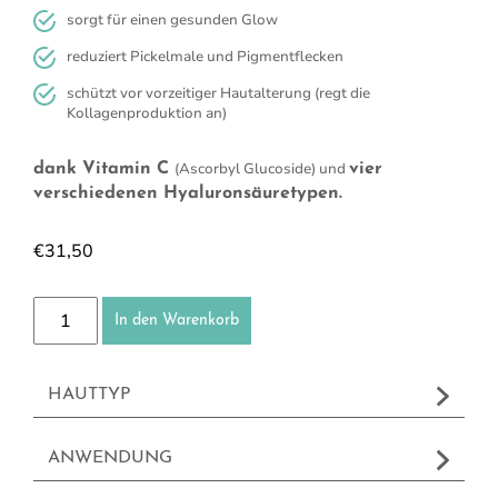
sorgt für einen gesunden Glow
reduziert Pickelmale und Pigmentflecken
schützt vor vorzeitiger Hautalterung (regt die
Kollagenproduktion an)
(Ascorbyl Glucoside) und
dank Vitamin C
vier
verschiedenen Hyaluronsäuretypen.
€
31,50
Vitamin C Serum Menge
In den Warenkorb
HAUTTYP
ANWENDUNG