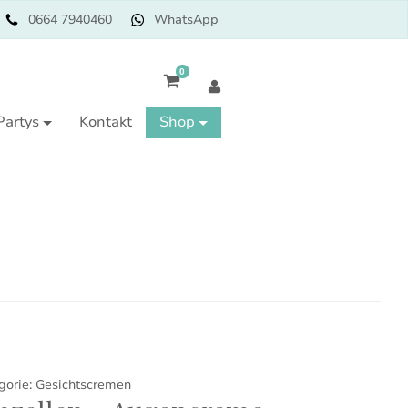
0664 7940460
WhatsApp
0
Partys
Kontakt
Shop
gorie:
Gesichtscremen