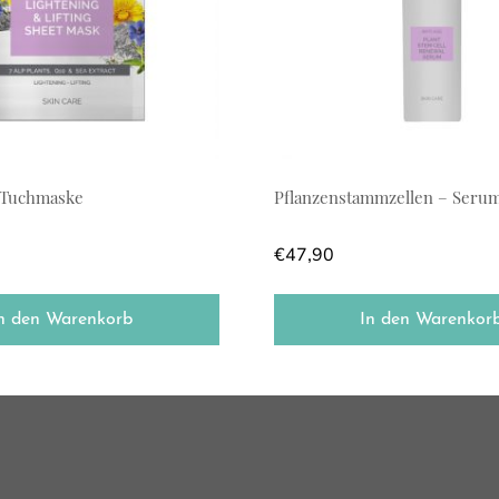
– Tuchmaske
Pflanzenstammzellen – Seru
€
47,90
n den Warenkorb
In den Warenkor