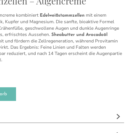
zellen – Augencreme
ncreme kombiniert
mit einem
Edelweißstammzellen
nk, Kupfer und Magnesium. Die sanfte, bioaktive Formel
, Krähenfüße, geschwollene Augen und dunkle Augenringe
es, erfrischtes Aussehen.
Sheabutter und Avocadoöl
it und fördern die Zellregeneration, während Provitamin
t. Das Ergebnis: Feine Linien und Falten werden
bar reduziert, und nach 14 Tagen erscheint die Augenpartie
t.
Augencreme Menge
orb