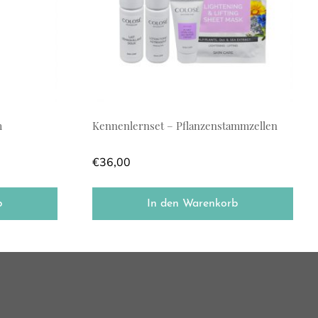
m
Kennenlernset – Pflanzenstammzellen
€
36,00
b
In den Warenkorb