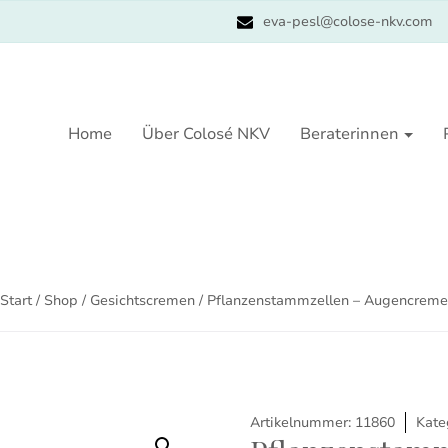
eva-pesl@colose-nkv.com
Home
Über Colosé NKV
Beraterinnen
Start
/
Shop
/
Gesichtscremen
/ Pflanzenstammzellen – Augencreme
Artikelnummer:
11860
Kate