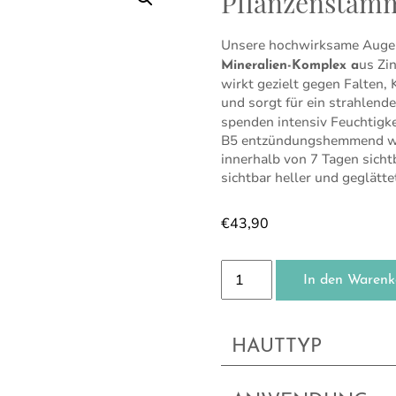
Pflanzenstamm
Unsere hochwirksame Auge
us Zi
Mineralien-Komplex a
wirkt gezielt gegen Falten
und sorgt für ein strahlend
spenden intensiv Feuchtigke
B5 entzündungshemmend wirk
innerhalb von 7 Tagen sicht
sichtbar heller und geglätte
€
43,90
Pflanzenstammzellen - 
In den Warenk
HAUTTYP