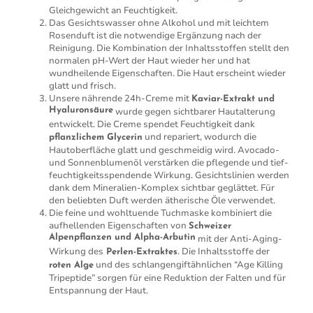
Gleichgewicht an Feuchtigkeit.
Das Gesichtswasser ohne Alkohol und mit leichtem
Rosenduft ist die notwendige Ergänzung nach der
Reinigung. Die Kombination der Inhaltsstoffen stellt den
normalen pH-Wert der Haut wieder her und hat
wundheilende Eigenschaften. Die Haut erscheint wieder
glatt und frisch.
Unsere nährende 24h-Creme mit
Kaviar-Extrakt und
Hyaluronsäure
wurde gegen sichtbarer Hautalterung
entwickelt. Die Creme spendet Feuchtigkeit dank
und repariert, wodurch die
pflanzlichem Glycerin
Hautoberfläche glatt und geschmeidig wird. Avocado-
und Sonnenblumenöl verstärken die pflegende und tief-
feuchtigkeitsspendende Wirkung. Gesichtslinien werden
dank dem Mineralien-Komplex sichtbar geglättet. Für
den beliebten Duft werden ätherische Öle verwendet.
Die feine und wohltuende Tuchmaske kombiniert die
aufhellenden Eigenschaften von
Schweizer
Alpenpflanzen und Alpha-Arbutin
mit der Anti-Aging-
Wirkung des
. Die Inhaltsstoffe der
Perlen-Extraktes
und des schlangengiftähnlichen “Age Killing
roten Alge
Tripeptide” sorgen für eine Reduktion der Falten und für
Entspannung der Haut.