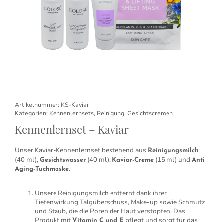
Artikelnummer:
KS-Kaviar
Kategorien:
Kennenlernsets
,
Reinigung
,
Gesichtscremen
Kennenlernset – Kaviar
Unser Kaviar-Kennenlernset bestehend aus
Reinigungsmilch
(40 ml),
(40 ml),
(15 ml) und
Gesichtswasser
Kaviar-Creme
Anti
.
Aging-Tuchmaske
Unsere Reinigungsmilch entfernt dank ihrer
Tiefenwirkung Talgüberschuss, Make-up sowie Schmutz
und Staub, die die Poren der Haut verstopfen. Das
Produkt mit
pflegt und sorgt für das
Vitamin C und E