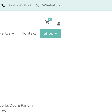
0664 7940460
WhatsApp
0
Partys
Kontakt
Shop
gorie:
Deo & Parfum