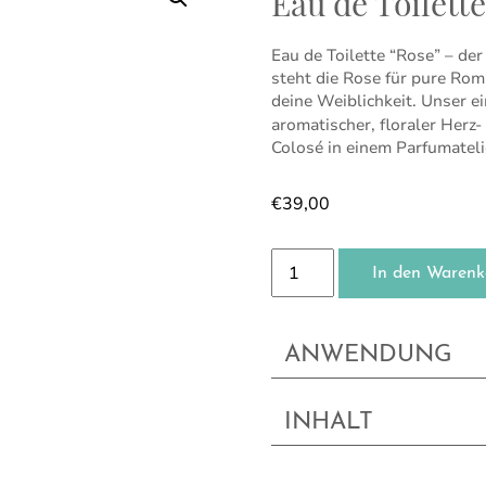
Eau de Toilett
Eau de Toilette “Rose” – de
steht die Rose für pure Rom
deine Weiblichkeit. Unser e
aromatischer, floraler Herz
Colosé in einem Parfumateli
€
39,00
Eau de Toilette Rose Men
In den Warenk
ANWENDUNG
INHALT