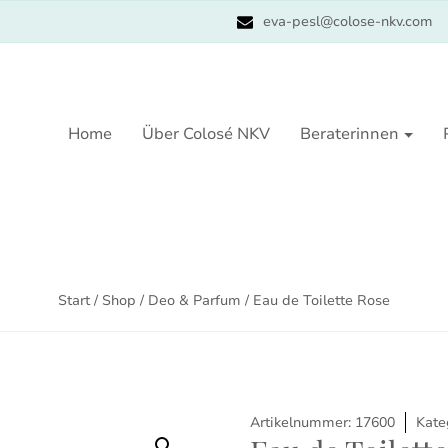
eva-pesl@colose-nkv.com
Home
Über Colosé NKV
Beraterinnen
Start
/
Shop
/
Deo & Parfum
/ Eau de Toilette Rose
Artikelnummer:
17600
Kate