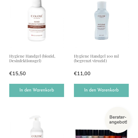
Hygiene Handgel (biozid,
Hygiene Handgel 100 ml
Desinfektionsgel)
(begrenzt viruzid)
€
15,50
€
11,00
In den Warenkorb
In den Warenkorb
Dieses Produkt weist mehrere Var
Berater-
angebot!